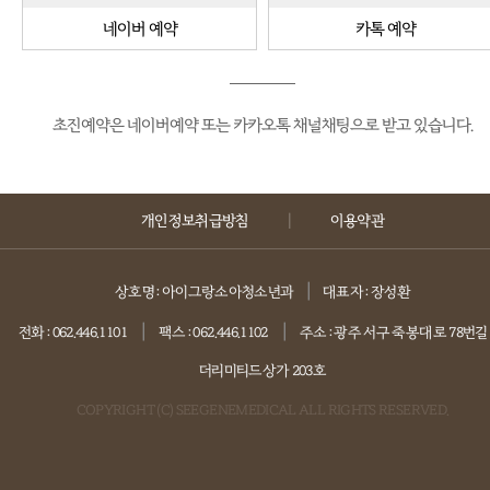
네이버 예약
카톡 예약
초진예약은 네이버예약 또는 카카오톡 채널채팅으로 받고 있습니다.
|
개인정보취급방침
이용약관
|
상호명 : 아이그랑소아청소년과
대표자 : 장성환
|
|
전화 : 062.446.1101
팩스 : 062.446.1102
주소 : 광주 서구 죽봉대로 78번길 1
더리미티드상가 203호
COPYRIGHT (C) SEEGENEMEDICAL ALL RIGHTS RESERVED.